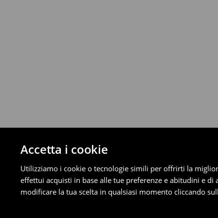
Da 40 EUR –
Gratuita
Corriere (4 - 9 giorni lavorativi):
Fino a 40 EUR –
4.99 EUR
Da 40 EUR –
Gratuita
⟶
Scopri di più
Politica di reso
È possibile restituire gratuitamente i pro
metodi di restituzione selezionati (non si a
Informazioni dettagliate su resi
Accetta i cookie
Utilizziamo i cookie o tecnologie simili per offrirti la migl
effettui acquisti in base alle tue preferenze e abitudini e di
modificare la tua scelta in qualsiasi momento cliccando sull