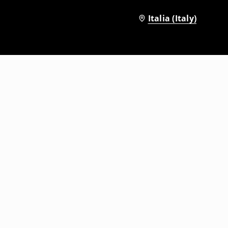
Italia (Italy)
llica
Cappello con visiera Metallica
2
,
99
EUR
17,99
EUR