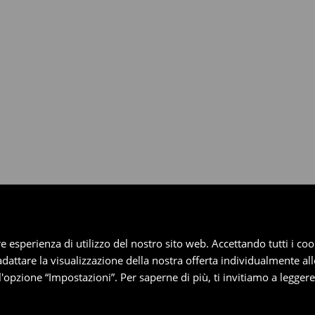
dotti entro 30 giorni attraverso
pplica ai pagamenti differiti).
iore esperienza di utilizzo del nostro sito web. Accettando tutti i 
 adattare la visualizzazione della nostra offerta individualmente al
'opzione “Impostazioni”. Per saperne di più, ti invitiamo a legger