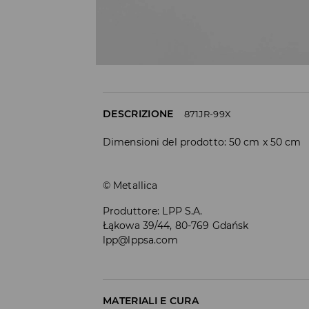
DESCRIZIONE
871JR-99X
Dimensioni del prodotto: 50 cm x 50 cm
© Metallica
Produttore
:
LPP S.A.
Łąkowa 39/44, 80-769 Gdańsk
lpp@lppsa.com
MATERIALI E CURA