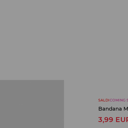
SALDI
COMING 
Bandana Me
3,99
EU