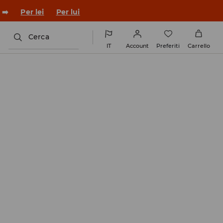
 ➡️
Per lei
Per lui
Cerca
IT
Account
Preferiti
Carrello