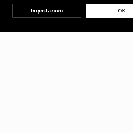
Impostazioni
OK
Altri clienti hanno sce
Portachiavi
Maglietta 
2
,
99
EUR
22
,
99
EUR
12,99
EUR