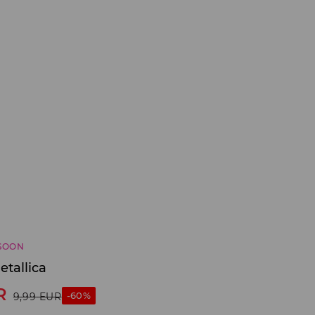
SOON
tallica
R
-60%
9,99
EUR