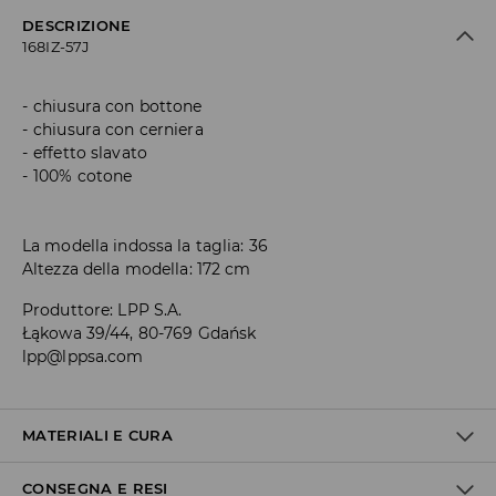
DESCRIZIONE
168IZ-57J
chiusura con bottone
chiusura con cerniera
effetto slavato
100% cotone
La modella indossa la taglia: 36
Altezza della modella: 172 cm
Produttore
:
LPP S.A.
Łąkowa 39/44, 80-769 Gdańsk
lpp@lppsa.com
MATERIALI E CURA
CONSEGNA E RESI
1° TESSUTO
:
100% COTONE