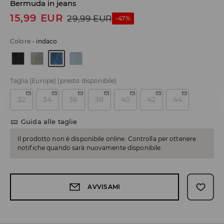
Bermuda in jeans
15,99
EUR
29,99
EUR
-47%
Colore
-
indaco
Taglia (Europe)
(presto disponibile)
32
34
36
38
40
42
44
Guida alle taglie
Il prodotto non è disponibile online. Controlla per ottenere
notifiche quando sarà nuovamente disponibile.
AVVISAMI