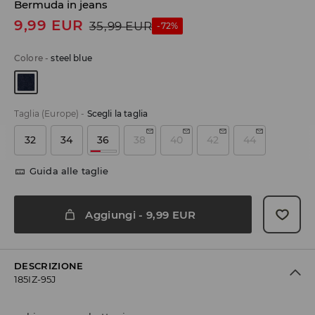
Bermuda in jeans
9,99
EUR
35,99
EUR
-72%
Colore
-
steel blue
Taglia (Europe)
-
Scegli la taglia
32
34
36
38
40
42
44
Guida alle taglie
Aggiungi
-
9,99
EUR
DESCRIZIONE
185IZ-95J