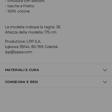
chiusura con bottoni
tasche a filetto
100% cotone
La modella indossa la taglia: 36
Altezza della modella: 175 cm
Produttore
:
LPP S.A.
Łąkowa 39/44, 80-769 Gdańsk
lpp@lppsa.com
MATERIALI E CURA
CONSEGNA E RESI
1° TESSUTO
:
100% COTONE
Politica di spedizione
Consegna gratuita da 40 EUR | I resi gratuiti