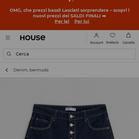
BACK TO SCHOOL
📒
Le storie più belle iniziano prima
della prima campanella. Inizia l'anno scolastico con un
nuovo look!
Per lei
Per lui
Preferiti
Account
Carrello
Cerca
Denim, bermuda