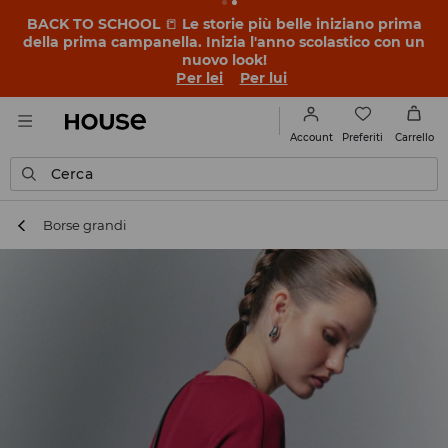
BACK TO SCHOOL
📒
Le storie più belle iniziano prima
della prima campanella. Inizia l'anno scolastico con un
nuovo look!
Per lei
Per lui
Preferiti
Account
Carrello
Cerca
Borse grandi