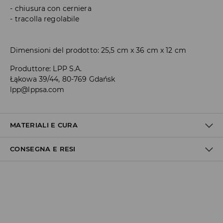
chiusura con cerniera
tracolla regolabile
Dimensioni del prodotto: 25,5 cm x 36 cm x 12 cm
Produttore
:
LPP S.A.
Łąkowa 39/44, 80-769 Gdańsk
lpp@lppsa.com
MATERIALI E CURA
CONSEGNA E RESI
1° TESSUTO
:
100% POLIURETANO
NON CANDEGGIARE
Politica di spedizione
NON STIRARE
Consegna gratuita da 40 EUR | I resi gratuiti
NON LAVARE A SECCO
Non effettuiamo consegne a San Marino e nella Città del
Vaticano.