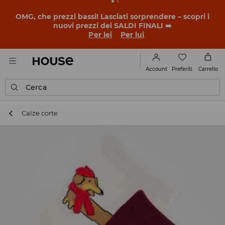
BACK TO SCHOOL
📒
Le storie più belle iniziano prima
della prima campanella. Inizia l'anno scolastico con un
nuovo look!
Per lei
Per lui
Preferiti
Account
Carrello
Cerca
Calze corte