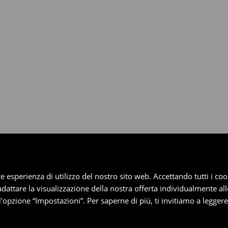
dotti entro 30 giorni attraverso
pplica ai pagamenti differiti).
iore esperienza di utilizzo del nostro sito web. Accettando tutti i 
 adattare la visualizzazione della nostra offerta individualmente al
'opzione “Impostazioni”. Per saperne di più, ti invitiamo a legger