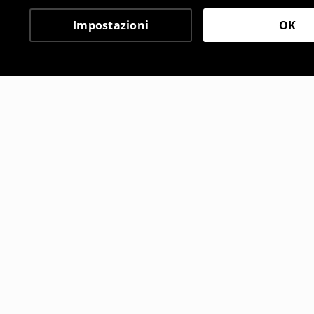
Impostazioni
OK
Altri clienti hanno sce
Maglietta con stampa Genshin Impact
Calzini lun
9
,
99
EUR
3
,
99
EUR
19,99
EUR
9,