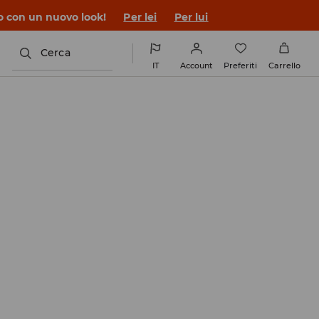
co con un nuovo look!
Per lei
Per lui
Cerca
IT
Account
Preferiti
Carrello