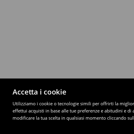
Da 40 EUR –
Gratuita
Corriere (4 - 9 giorni lavorativi):
Fino a 40 EUR –
4.99 EUR
Da 40 EUR –
Gratuita
⟶
Scopri di più
Politica di reso
È possibile restituire gratuitamente i pro
metodi di restituzione selezionati (non si a
Informazioni dettagliate su resi
Accetta i cookie
Utilizziamo i cookie o tecnologie simili per offrirti la migl
effettui acquisti in base alle tue preferenze e abitudini e di
modificare la tua scelta in qualsiasi momento cliccando sull