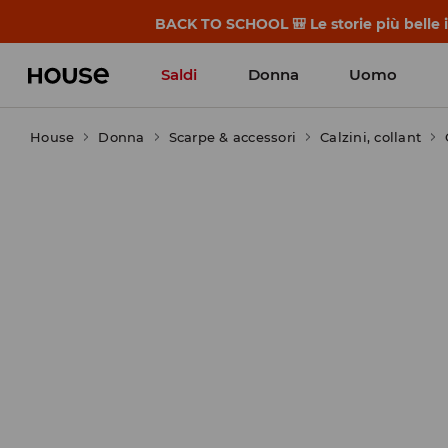
BACK TO SCHOOL 🎒 Le storie più belle i
Saldi
Donna
Uomo
House
Donna
Scarpe & accessori
Calzini, collant