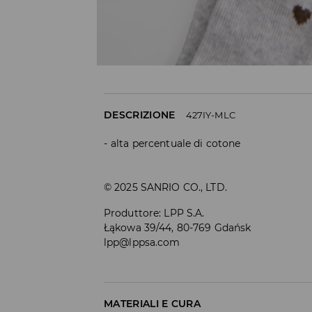
DESCRIZIONE
427IY-MLC
alta percentuale di cotone
© 2025 SANRIO CO., LTD.
Produttore
:
LPP S.A.
Łąkowa 39/44, 80-769 Gdańsk
lpp@lppsa.com
MATERIALI E CURA