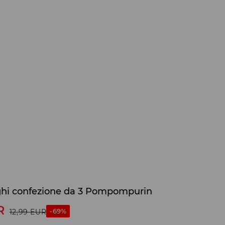
nghi confezione da 3 Pompompurin
R
-69%
12,99
EUR