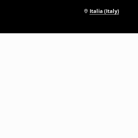
Italia (Italy)
lo Kitty
Calzini lunghi confezione da 3
3
,
99
EUR
9,99
EUR