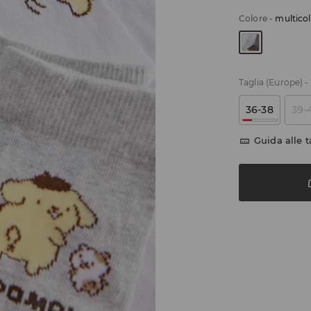
Colore
-
multico
Taglia (Europe)
-
36-38
39-
Guida alle t