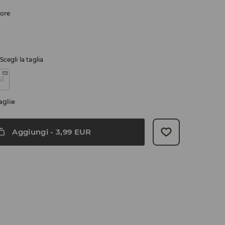
lore
Scegli la taglia
41
aglie
Aggiungi
-
3,99
EUR