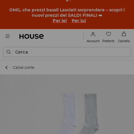
BACK TO SCHOOL
📒
Le storie più belle iniziano prima
della prima campanella. Inizia l'anno scolastico con un
nuovo look!
Per lei
Per lui
Preferiti
Account
Carrello
Cerca
Calze corte