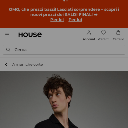
BACK TO SCHOOL
📒
Le storie più belle iniziano prima
della prima campanella. Inizia l'anno scolastico con un
nuovo look!
Per lei
Per lui
Preferiti
Account
Carrello
Cerca
A maniche corte