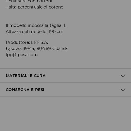
chiusura con bottoni
alta percentuale di cotone
Il modello indossa la taglia: L
Altezza del modello: 190 cm
Produttore
:
LPP S.A.
Łąkowa 39/44, 80-769 Gdańsk
lpp@lppsa.com
MATERIALI E CURA
CONSEGNA E RESI
1° TESSUTO
:
60% COTONE, 40% POLIESTERE
LAVARE SEPARATAMENTE
Politica di spedizione
NON CANDEGGIARE
Consegna gratuita da 40 EUR | I resi gratuiti
LAVAGGIO IN LAVATRICE A TEMPERATURA MASSIMA 30°C -
Non effettuiamo consegne a San Marino e nella Città del
PROCEDIMENTO MOLTO DELICATO