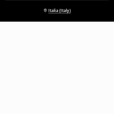
Italia (Italy)
Altri clienti hanno scelto anche