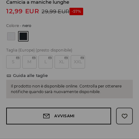
Camicia a maniche lunghe
12,99
EUR
29,99
EUR
-57%
Colore
-
nero
Taglia (Europe)
(presto disponibile)
S
M
L
XL
XXL
Guida alle taglie
Il prodotto non è disponibile online. Controlla per ottenere
notifiche quando sarà nuovamente disponibile.
AVVISAMI