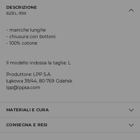
DESCRIZIONE
623IL-99X
maniche lunghe
chiusura con bottoni
100% cotone
Il modello indossa la taglia: L
Produttore
:
LPP S.A.
Łąkowa 39/44, 80-769 Gdańsk
lpp@lppsa.com
MATERIALI E CURA
CONSEGNA E RESI
1° TESSUTO
:
98% COTONE, 2% ELASTAN
NON CANDEGGIARE