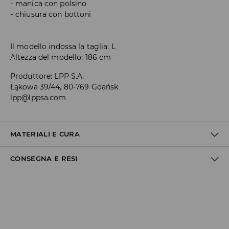
manica con polsino
chiusura con bottoni
Il modello indossa la taglia: L
Altezza del modello: 186 cm
Produttore
:
LPP S.A.
Łąkowa 39/44, 80-769 Gdańsk
lpp@lppsa.com
MATERIALI E CURA
CONSEGNA E RESI
1° TESSUTO
:
100% COTONE
LAVARE SEPARATAMENTE O CON COLORI SIMILI.
Politica di spedizione
NON CANDEGGIARE
Consegna gratuita da 40 EUR | I resi gratuiti
LAVAGGIO IN LAVATRICE A TEMPERATURA MASSIMA 30°C -
Non effettuiamo consegne a San Marino e nella Città del
PROCEDIMENTO MOLTO DELICATO