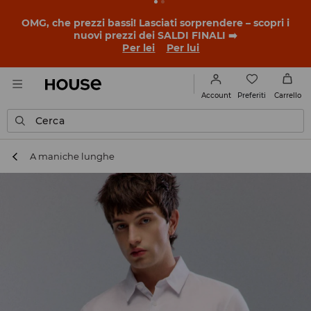
BACK TO SCHOOL
📒
Le storie più belle iniziano prima
della prima campanella. Inizia l'anno scolastico con un
nuovo look!
Per lei
Per lui
Preferiti
Account
Carrello
Cerca
A maniche lunghe