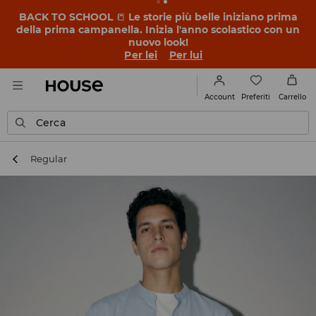
BACK TO SCHOOL
📒
Le storie più belle iniziano prima
della prima campanella. Inizia l'anno scolastico con un
nuovo look!
Per lei
Per lui
Preferiti
Account
Carrello
Cerca
Regular