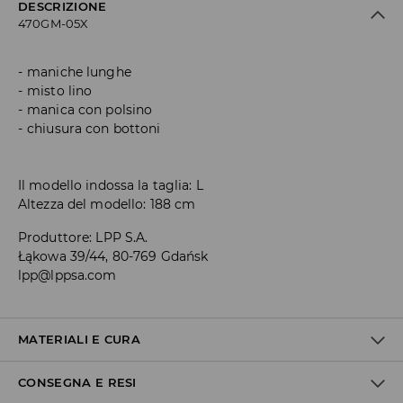
DESCRIZIONE
470GM-05X
maniche lunghe
misto lino
manica con polsino
chiusura con bottoni
Il modello indossa la taglia: L
Altezza del modello: 188 cm
Produttore
:
LPP S.A.
Łąkowa 39/44, 80-769 Gdańsk
lpp@lppsa.com
MATERIALI E CURA
CONSEGNA E RESI
1° TESSUTO
:
70% COTONE, 30% BIANCHERIA