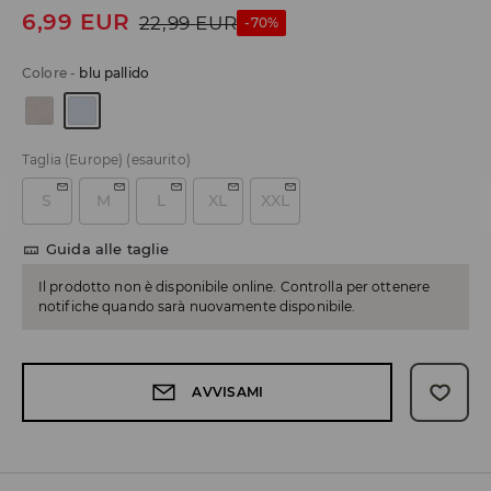
6,99
EUR
22,99
EUR
-70%
Colore
-
blu pallido
Taglia (Europe)
(esaurito)
S
M
L
XL
XXL
Guida alle taglie
Il prodotto non è disponibile online. Controlla per ottenere
notifiche quando sarà nuovamente disponibile.
AVVISAMI