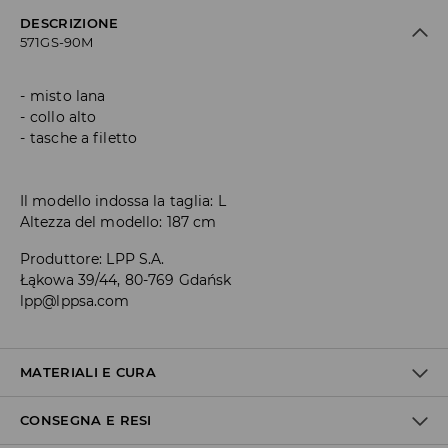
DESCRIZIONE
571GS-90M
misto lana
collo alto
tasche a filetto
Il modello indossa la taglia: L
Altezza del modello: 187 cm
Produttore
:
LPP S.A.
Łąkowa 39/44, 80-769 Gdańsk
lpp@lppsa.com
MATERIALI E CURA
CONSEGNA E RESI
Materiale I
:
80% POLIESTERE, 20% LANA
Materiale II
:
100% POLIESTERE