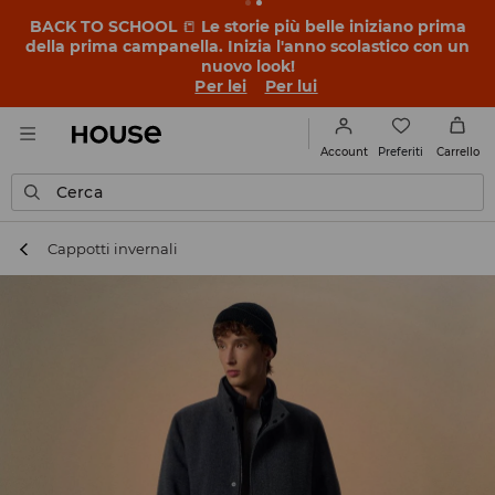
BACK TO SCHOOL
📒
Le storie più belle iniziano prima
della prima campanella. Inizia l'anno scolastico con un
nuovo look!
Per lei
Per lui
Preferiti
Account
Carrello
Cerca
Cappotti invernali