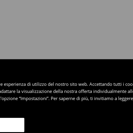
dotti entro 30 giorni attraverso
pplica ai pagamenti differiti).
iore esperienza di utilizzo del nostro sito web. Accettando tutti i 
 adattare la visualizzazione della nostra offerta individualmente al
'opzione “Impostazioni”. Per saperne di più, ti invitiamo a legger