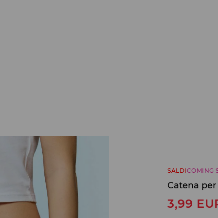
SALDI
COMING 
Catena per
3,99
EU