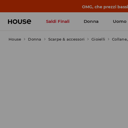
OMG, che prezzi bassi!
Saldi Finali
Donna
Uomo
House
Donna
Scarpe & accessori
Gioielli
Collane,