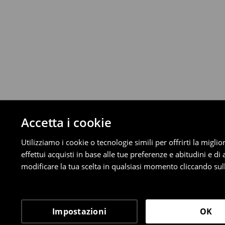
Da 40 EUR –
Gratuita
⟶
Scopri di più
Politica di reso
È possibile restituire gratuitamente i pro
metodi di restituzione selezionati (non si a
Informazioni dettagliate su resi
Accetta i cookie
Utilizziamo i cookie o tecnologie simili per offrirti la migl
effettui acquisti in base alle tue preferenze e abitudini e di
modificare la tua scelta in qualsiasi momento cliccando sull
Impostazioni
OK