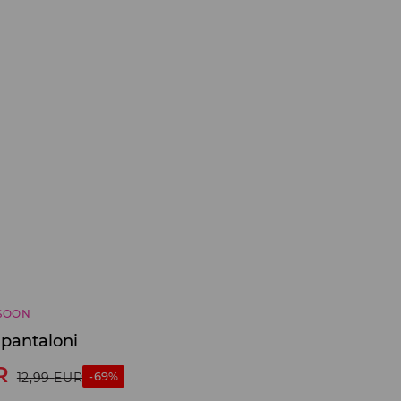
SOON
 pantaloni
R
-69%
12,99
EUR