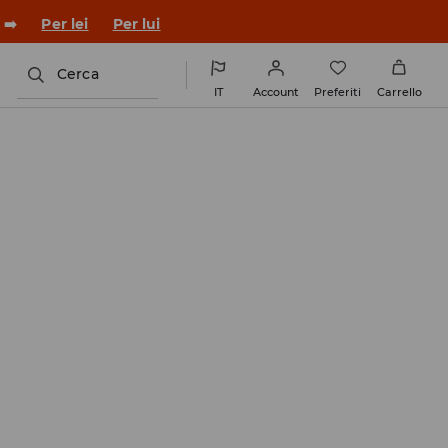
 ➡️
Per lei
Per lui
Cerca
IT
Account
Preferiti
Carrello