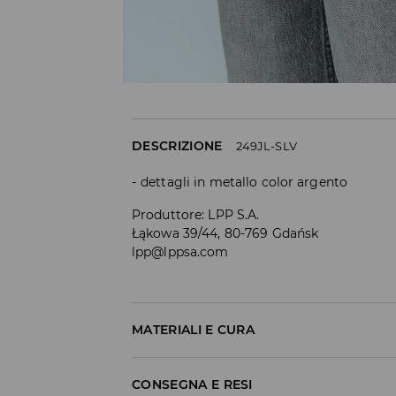
DESCRIZIONE
249JL-SLV
dettagli in metallo color argento
Produttore
:
LPP S.A.
Łąkowa 39/44, 80-769 Gdańsk
lpp@lppsa.com
MATERIALI E CURA
COMPOSIZIONE
:
70% ZINCO, 20% FERRO, 10% 
CONSEGNA E RESI