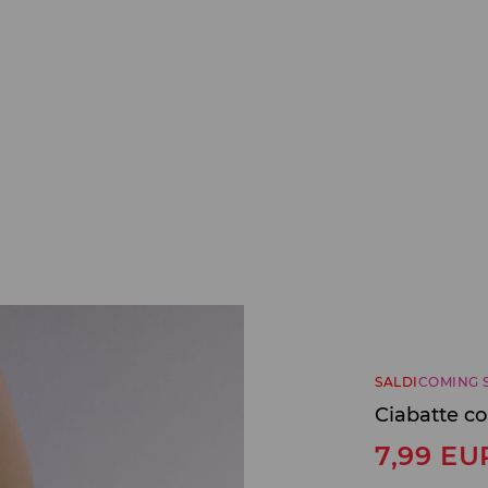
SALDI
COMING 
Ciabatte co
7,99
EU