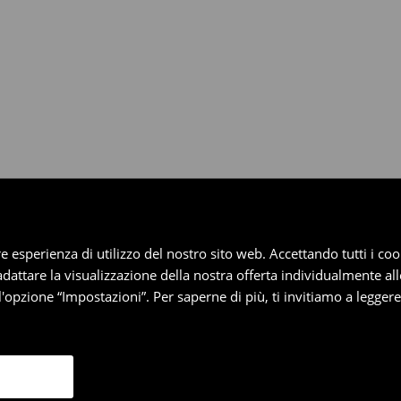
dotti entro 30 giorni attraverso
pplica ai pagamenti differiti).
iore esperienza di utilizzo del nostro sito web. Accettando tutti i 
 adattare la visualizzazione della nostra offerta individualmente al
'opzione “Impostazioni”. Per saperne di più, ti invitiamo a legger