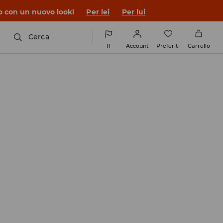
co con un nuovo look!
Per lei
Per lui
Cerca
IT
Account
Preferiti
Carrello