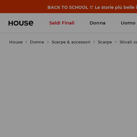
BACK TO SCHOOL
📒
Le storie più belle
Saldi Finali
Donna
Uomo
House
Donna
Scarpe & accessori
Scarpe
Stivali 