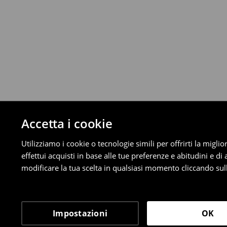
Da 40 EUR –
Gratuita
⟶
Scopri di più
Politica di reso
È possibile restituire gratuitamente i pro
metodi di restituzione selezionati (non si a
Informazioni dettagliate su resi
Accetta i cookie
Utilizziamo i cookie o tecnologie simili per offrirti la migl
effettui acquisti in base alle tue preferenze e abitudini e di
modificare la tua scelta in qualsiasi momento cliccando sull
Impostazioni
OK