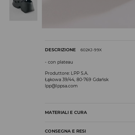
DESCRIZIONE
602KJ-99X
con plateau
Produttore
:
LPP S.A.
Łąkowa 39/44, 80-769 Gdańsk
lpp@lppsa.com
MATERIALI E CURA
100% EVA
CONSEGNA E RESI