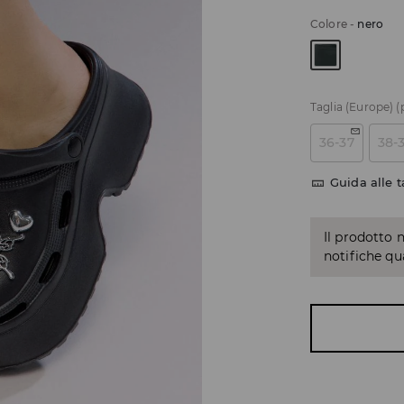
Colore
-
nero
Taglia (Europe)
(
36-37
38-
Guida alle t
Il prodotto 
notifiche q