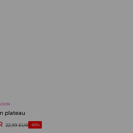
SOON
n plateau
R
-65%
22,99
EUR