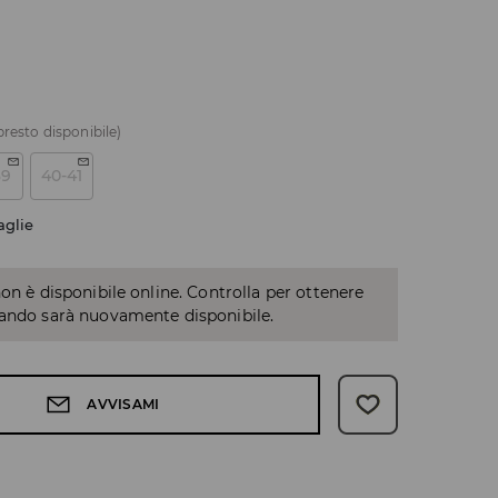
presto disponibile)
39
40-41
aglie
non è disponibile online. Controlla per ottenere
uando sarà nuovamente disponibile.
AVVISAMI