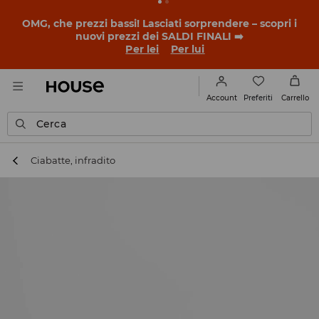
BACK TO SCHOOL
📒
Le storie più belle iniziano prima
della prima campanella. Inizia l'anno scolastico con un
nuovo look!
Per lei
Per lui
Preferiti
Account
Carrello
Cerca
Ciabatte, infradito