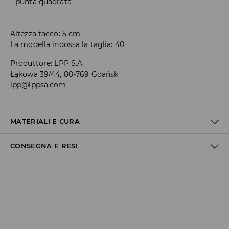
punta quadrata
Altezza tacco: 5 cm
La modella indossa la taglia: 40
Produttore
:
LPP S.A.
Łąkowa 39/44, 80-769 Gdańsk
lpp@lppsa.com
MATERIALI E CURA
CONSEGNA E RESI
100% POLIURETANO
Politica di spedizione
Consegna gratuita da 40 EUR | I resi gratuiti
Non effettuiamo consegne a San Marino e nella Città del
Vaticano.