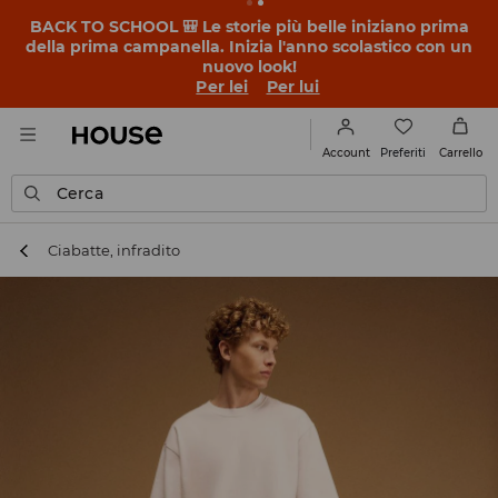
BACK TO SCHOOL 🎒 Le storie più belle iniziano prima
della prima campanella. Inizia l'anno scolastico con un
nuovo look!
Per lei
Per lui
Preferiti
Account
Carrello
Cerca
Ciabatte, infradito