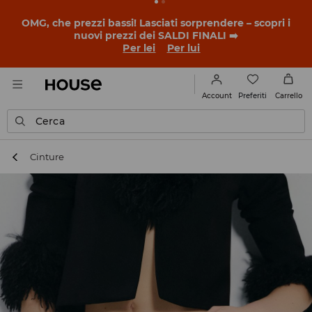
BACK TO SCHOOL
📒
Le storie più belle iniziano prima
della prima campanella. Inizia l'anno scolastico con un
nuovo look!
Per lei
Per lui
Preferiti
Account
Carrello
Cerca
Cinture