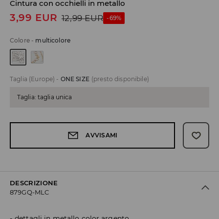
Cintura con occhielli in metallo
3,99
EUR
12,99
EUR
-69%
Colore
-
multicolore
Taglia (Europe)
-
ONE SIZE
(presto disponibile)
Taglia: taglia unica
AVVISAMI
DESCRIZIONE
879GQ-MLC
dettagli in metallo color argento