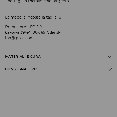
dettagli in metallo color argento
La modella indossa la taglia: S
Produttore
:
LPP S.A.
Łąkowa 39/44, 80-769 Gdańsk
lpp@lppsa.com
MATERIALI E CURA
CONSEGNA E RESI
85% POLIESTERE, 15% ELASTAN
Politica di spedizione
Consegna gratuita da 40 EUR | I resi gratuiti
Non effettuiamo consegne a San Marino e nella Città del
Vaticano.
Inoltre, il corriere GLS non effettua consegne in