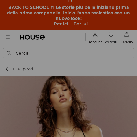
BACK TO SCHOOL
📒
Le storie più belle iniziano prima
della prima campanella. Inizia l'anno scolastico con un
nuovo look!
Per lei
Per lui
Preferiti
Account
Carrello
Cerca
Due pezzi