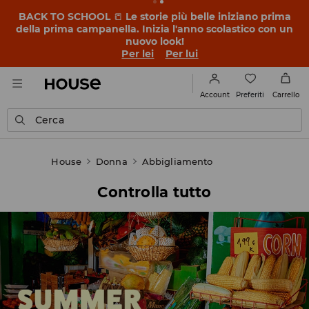
BACK TO SCHOOL
📒
Le storie più belle iniziano prima
della prima campanella. Inizia l'anno scolastico con un
nuovo look!
Per lei
Per lui
Preferiti
Account
Carrello
Cerca
House
Donna
Abbigliamento
Controlla tutto