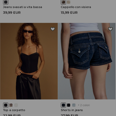
Jeans svasati a vita bassa
Cappello con visiera
39,99 EUR
15,99 EUR
+
2
colori
Top a corpetto
Shorts in jeans
22,99 EUR
27,99 EUR