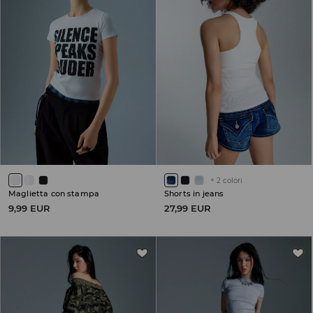
+
2
colori
Maglietta con stampa
Shorts in jeans
9,99 EUR
27,99 EUR