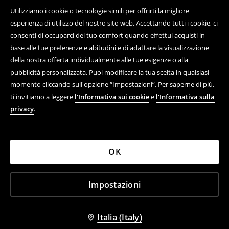
Usa il modulo di contatto
Utilizziamo i cookie o tecnologie simili per offrirti la migliore
Scopri di più su House
esperienza di utilizzo del nostro sito web. Accettando tutti i cookie, ci
consenti di occuparci del tuo comfort quando effettui acquisti in
base alle tue preferenze e abitudini e di adattare la visualizzazione
della nostra offerta individualmente alle tue esigenze o alla
Aiuto e contatto
pubblicità personalizzata. Puoi modificare la tua scelta in qualsiasi
momento cliccando sull'opzione “Impostazioni”. Per saperne di più,
Acquisto online di prodotti
ti invitiamo a leggere
l'Informativa sui cookie
e
l'Informativa sulla
Regolamenti
privacy
.
Informativa sulla privacy
Azienda
OK
Impostazioni
LPP ITALY S.R.L. C.F., 12462180964, VIA STILICONE 20,
20154 MILANO (MI)
House ©
2026
Tutti i diritti riservati
Italia (Italy)