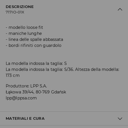
DESCRIZIONE
717IO-01X
modello loose fit
maniche lunghe
linea delle spalle abbassata
bordi rifiniti con guardolo
La modella indossa la taglia: S
La modella indossa la taglia: S/36. Altezza della modella:
173 cm
Produttore
:
LPP S.A.
Łąkowa 39/44, 80-769 Gdańsk
lpp@lppsa.com
MATERIALI E CURA