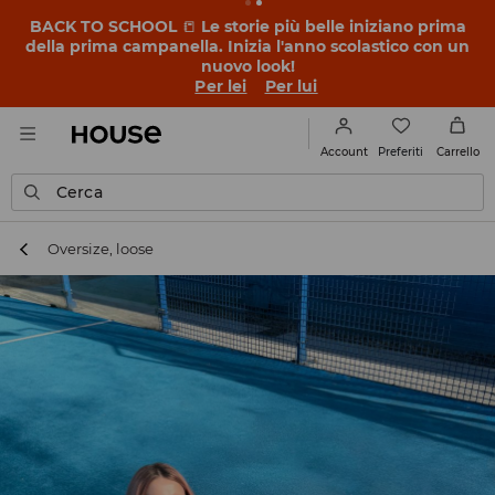
BACK TO SCHOOL
📒
Le storie più belle iniziano prima
della prima campanella. Inizia l'anno scolastico con un
nuovo look!
Per lei
Per lui
Preferiti
Account
Carrello
Cerca
Oversize, loose