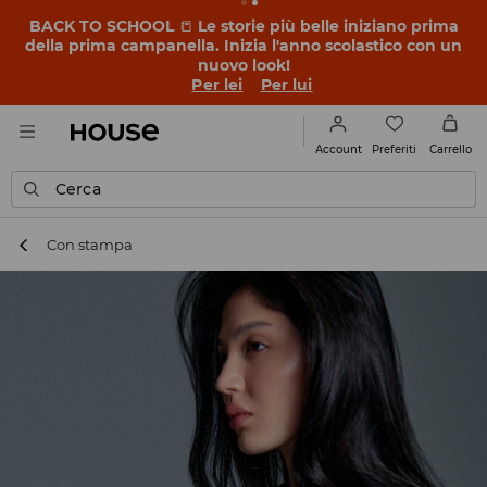
BACK TO SCHOOL
📒
Le storie più belle iniziano prima
della prima campanella. Inizia l'anno scolastico con un
nuovo look!
Per lei
Per lui
Preferiti
Account
Carrello
Cerca
Con stampa