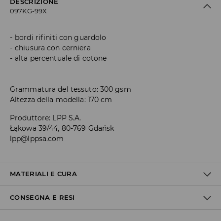
DESCRIZIONE
097KG-99X
bordi rifiniti con guardolo
chiusura con cerniera
alta percentuale di cotone
Grammatura del tessuto: 300 gsm
Altezza della modella: 170 cm
Produttore
:
LPP S.A.
Łąkowa 39/44, 80-769 Gdańsk
lpp@lppsa.com
MATERIALI E CURA
CONSEGNA E RESI
1° TESSUTO
:
60% COTONE, 40% POLIESTERE
NON STIRARE STAMPE E APPLIQUES