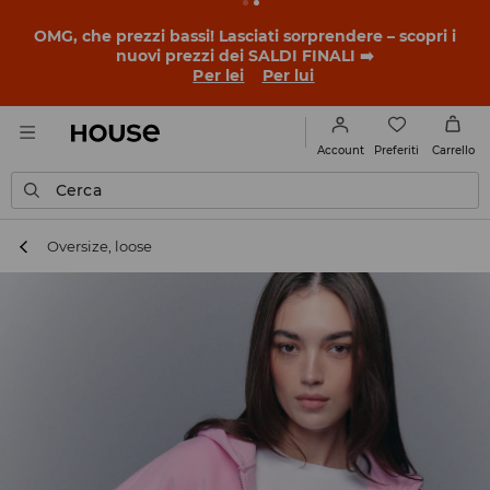
BACK TO SCHOOL
📒
Le storie più belle iniziano prima
della prima campanella. Inizia l'anno scolastico con un
nuovo look!
Per lei
Per lui
Preferiti
Account
Carrello
Cerca
Oversize, loose