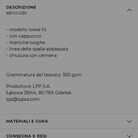
DESCRIZIONE
681IO-03X
modello loose fit
con cappuccio
maniche lunghe
linea delle spalle abbassata
chiusura con cerniera
Grammatura del tessuto: 300 gsm
Produttore
:
LPP S.A.
Łąkowa 39/44, 80-769 Gdańsk
lpp@lppsa.com
MATERIALI E CURA
CONSEGNA E RESI
1° TESSUTO
:
60% COTONE, 40% POLIESTERE