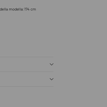
 della modella: 174 cm
tuiti
A MASSIMA 30°C - PROCEDIMENTO
ella Città del Vaticano.