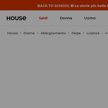
BACK TO SCHOOL 🎒 Le storie più belle i
Saldi
Donna
Uomo
House
Donna
Abbigliamento
Felpe
Licenze
F