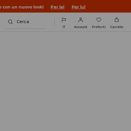
co con un nuovo look!
Per lei
Per lui
Cerca
IT
Account
Preferiti
Carrello