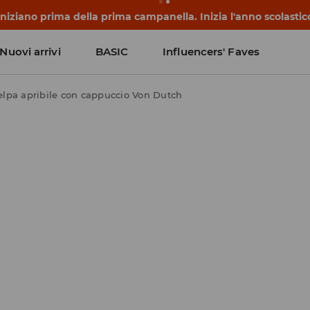
niziano prima della prima campanella. Inizia l'anno scolasti
Nuovi arrivi
BASIC
Influencers' Faves
elpa apribile con cappuccio Von Dutch