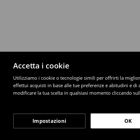
È possibile restituire gratuitamente i pro
metodi di restituzione selezionati (non si a
Informazioni dettagliate su resi
Accetta i cookie
Utilizziamo i cookie o tecnologie simili per offrirti la migl
effettui acquisti in base alle tue preferenze e abitudini e di
modificare la tua scelta in qualsiasi momento cliccando sull
Impostazioni
OK