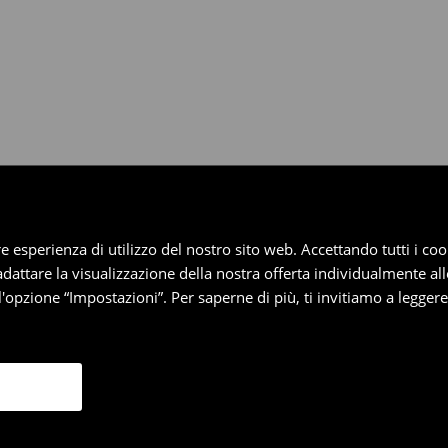
dotti entro 30 giorni attraverso
pplica ai pagamenti differiti).
iore esperienza di utilizzo del nostro sito web. Accettando tutti i 
 adattare la visualizzazione della nostra offerta individualmente al
'opzione “Impostazioni”. Per saperne di più, ti invitiamo a legger