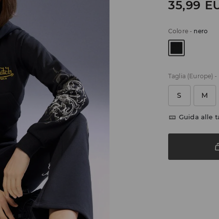
35,99
E
Colore
-
nero
Taglia (Europe)
-
S
M
Guida alle t