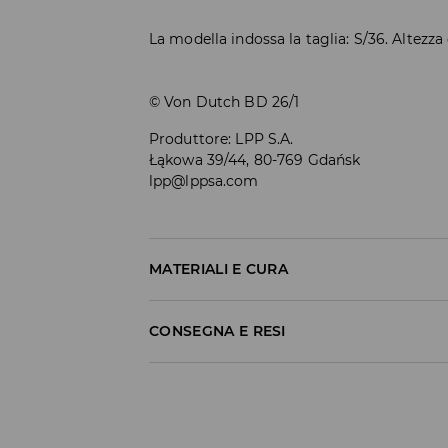
La modella indossa la taglia: S/36. Altezza
© Von Dutch BD 26/1
Produttore
:
LPP S.A.
Łąkowa 39/44, 80-769 Gdańsk
lpp@lppsa.com
MATERIALI E CURA
1° TESSUTO
:
60% COTONE, 40% POLIESTERE
CONSEGNA E RESI
SOLO FERRO SUL RETRO
Politica di spedizione
NON CANDEGGIARE
Consegna gratuita da 40 EUR | I resi gra
LAVAGGIO IN LAVATRICE A TEMPERATUR
MOLTO DELICATO
Non effettuiamo consegne a San Marino e n