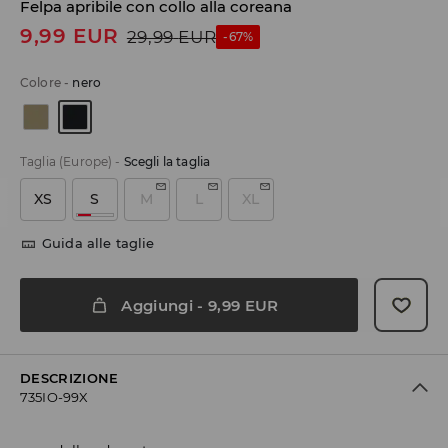
Felpa apribile con collo alla coreana
9,99
EUR
29,99
EUR
-67%
Colore
-
nero
Taglia (Europe)
-
Scegli la taglia
XS
S
M
L
XL
Guida alle taglie
Aggiungi
-
9,99
EUR
DESCRIZIONE
735IO-99X