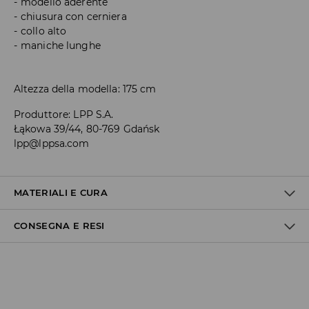
modello aderente
chiusura con cerniera
collo alto
maniche lunghe
Altezza della modella: 175 cm
Produttore
:
LPP S.A.
Łąkowa 39/44, 80-769 Gdańsk
lpp@lppsa.com
MATERIALI E CURA
CONSEGNA E RESI
1° TESSUTO
:
80% POLIAMMIDE, 20% ELASTAN
LAVARE CON COLORI SIMILI
Politica di spedizione
NON CANDEGGIARE
Consegna gratuita da 40 EUR | I resi gratuiti
NON STIRARE