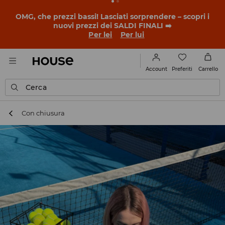
OMG, che prezzi bassi! Lasciati sorprendere – scopri i
nuovi prezzi dei SALDI FINALI ➡️
Per lei
Per lui
Preferiti
Account
Carrello
Cerca
Con chiusura