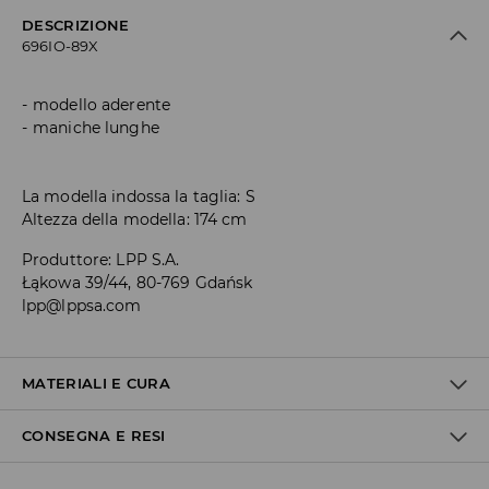
DESCRIZIONE
696IO-89X
modello aderente
maniche lunghe
La modella indossa la taglia: S
Altezza della modella: 174 cm
Produttore
:
LPP S.A.
Łąkowa 39/44, 80-769 Gdańsk
lpp@lppsa.com
MATERIALI E CURA
CONSEGNA E RESI
1° TESSUTO
:
80% POLIESTERE, 20% ELASTAN
LAVARE CON COLORI SIMILI