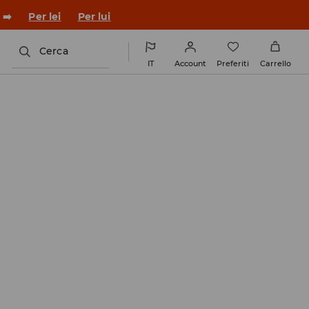
co con un nuovo look!
Per lei
Per lui
Cerca
IT
Account
Preferiti
Carrello