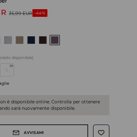
ber
UR
-44%
35,99
EUR
presto disponibile)
L
aglie
non è disponibile online. Controlla per ottenere
uando sarà nuovamente disponibile.
AVVISAMI