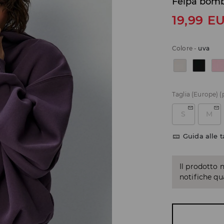
Felpa bom
19,99
E
Colore
-
uva
Taglia (Europe)
(
S
M
Guida alle t
Il prodotto 
notifiche q