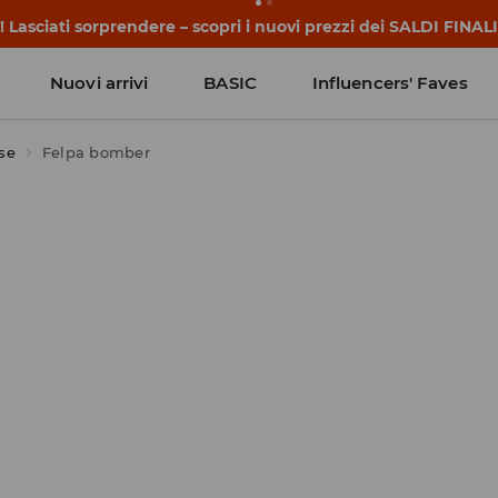
 iniziano prima della prima campanella. Inizia l'anno scolasti
Nuovi arrivi
BASIC
Influencers' Faves
ose
Felpa bomber