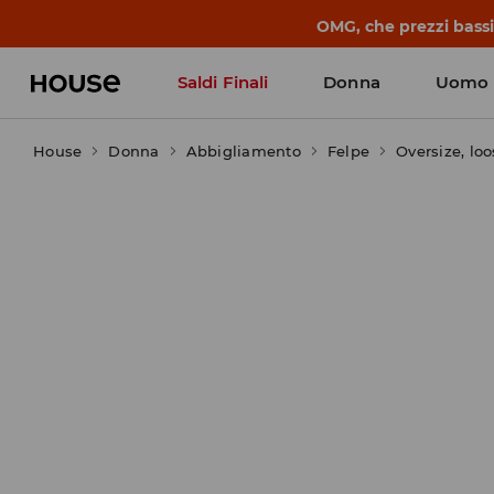
BACK TO SCHOOL
📒
Le storie più belle
Saldi Finali
Donna
Uomo
House
Donna
Abbigliamento
Felpe
Oversize, lo