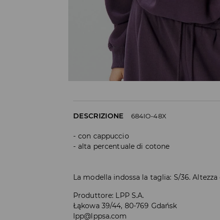
DESCRIZIONE
684IO-48X
con cappuccio
alta percentuale di cotone
La modella indossa la taglia: S/36. Altezza
Produttore
:
LPP S.A.
Łąkowa 39/44, 80-769 Gdańsk
lpp@lppsa.com