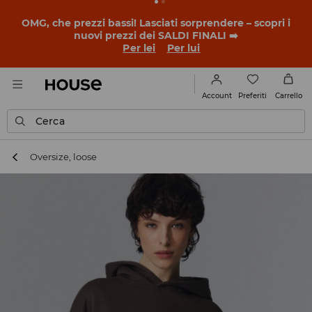
OMG, che prezzi bassi! Lasciati sorprendere – scopri i
nuovi prezzi dei SALDI FINALI ➡️
Per lei
Per lui
Preferiti
Account
Carrello
Cerca
Oversize, loose