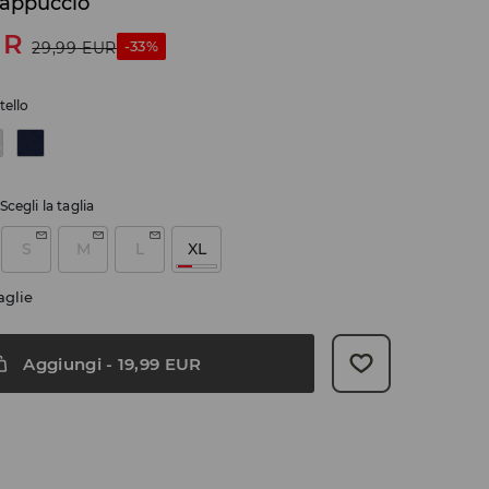
cappuccio
UR
-33%
29,99
EUR
tello
Scegli la taglia
S
M
L
XL
aglie
Aggiungi
-
19,99
EUR