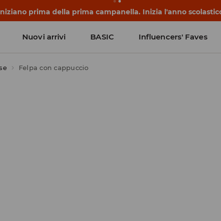
 iniziano prima della prima campanella. Inizia l'anno scolasti
Nuovi arrivi
BASIC
Influencers' Faves
ose
Felpa con cappuccio