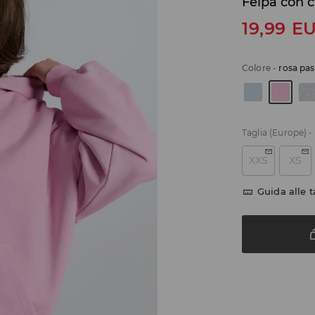
Felpa con 
19,99
E
Colore
-
rosa pas
Taglia (Europe)
-
XXS
XS
Guida alle t