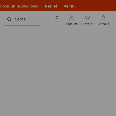
co con un nuovo look!
Per lei
Per lui
Cerca
IT
Account
Preferiti
Carrello