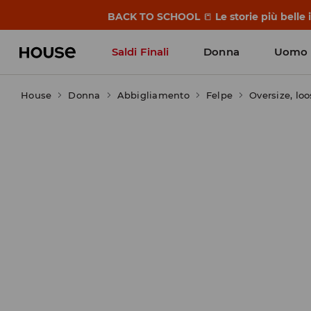
BACK TO SCHOOL
📒
Le storie più belle
Saldi Finali
Donna
Uomo
House
Donna
Abbigliamento
Felpe
Oversize, lo