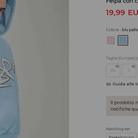
Felpa con 
19,99
E
Colore
-
blu pall
Taglia (Europe)
(
XS
S
Guida alle t
Il prodotto 
notifiche q
Matching set
Pantaloncino