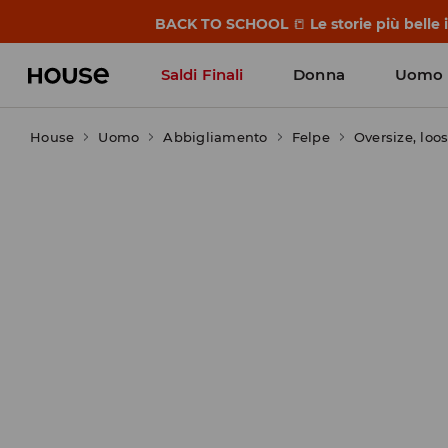
BACK TO SCHOOL
📒
Le storie più belle
Saldi Finali
Donna
Uomo
House
Uomo
Abbigliamento
Felpe
Oversize, loo