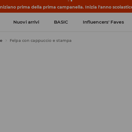
 iniziano prima della prima campanella. Inizia l'anno scolasti
Nuovi arrivi
BASIC
Influencers' Faves
se
Felpa con cappuccio e stampa