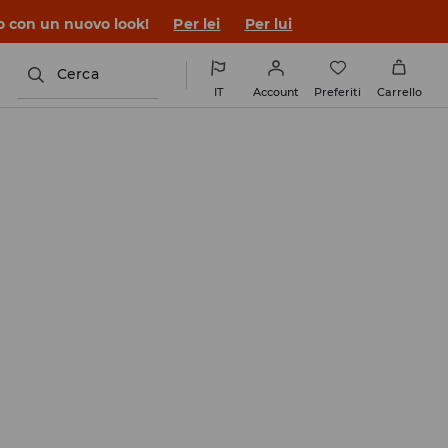
co con un nuovo look!
Per lei
Per lui
Cerca
IT
Account
Preferiti
Carrello