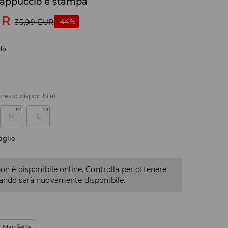
cappuccio e stampa
UR
-44%
35,99
EUR
ido
presto disponibile)
M
L
aglie
non è disponibile online. Controlla per ottenere
uando sarà nuovamente disponibile.
Maglietta