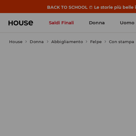
BACK TO SCHOOL
📒
Le storie più belle
Saldi Finali
Donna
Uomo
House
Donna
Abbigliamento
Felpe
Con stampa