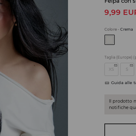
Felpa con 
9,99
EU
Colore
-
Crema
Taglia (Europe)
(
XS
S
Guida alle t
Il prodotto 
notifiche q