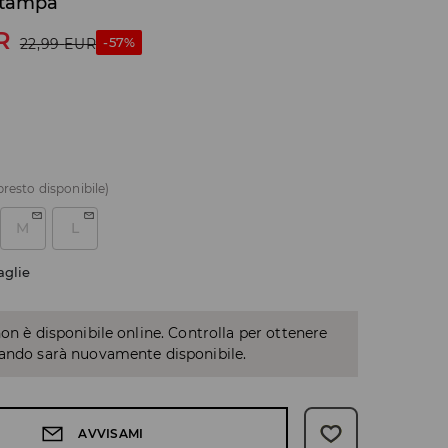
stampa
R
-57%
22,99
EUR
presto disponibile)
M
L
aglie
non è disponibile online. Controlla per ottenere
uando sarà nuovamente disponibile.
AVVISAMI