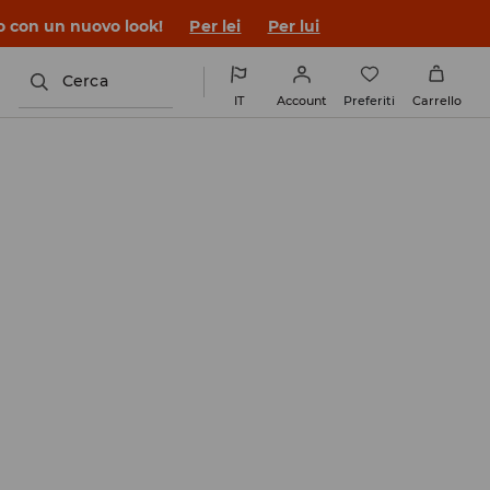
co con un nuovo look!
Per lei
Per lui
Cerca
IT
Account
Preferiti
Carrello