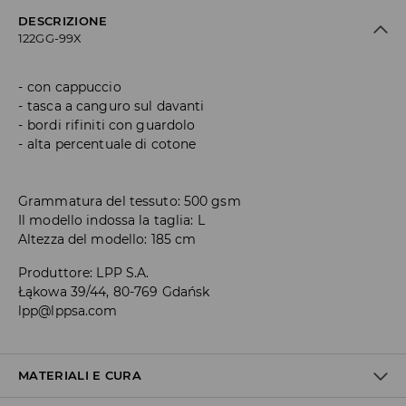
DESCRIZIONE
122GG-99X
con cappuccio
tasca a canguro sul davanti
bordi rifiniti con guardolo
alta percentuale di cotone
Grammatura del tessuto: 500 gsm
Il modello indossa la taglia: L
Altezza del modello: 185 cm
Produttore
:
LPP S.A.
Łąkowa 39/44, 80-769 Gdańsk
lpp@lppsa.com
MATERIALI E CURA