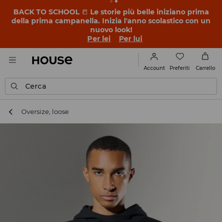
BACK TO SCHOOL
📒
Le storie più belle iniziano prima
della prima campanella. Inizia l'anno scolastico con un
nuovo look!
Per lei
Per lui
Preferiti
Account
Carrello
Cerca
Oversize, loose