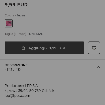
9,99
EUR
Colore
-
fucsia
Taglia (Europe)
-
ONE SIZE
Aggiungi
-
9,99
EUR
DESCRIZIONE
434JL-43X
Produttore
:
LPP S.A.
Łąkowa 39/44, 80-769 Gdańsk
lpp@lppsa.com