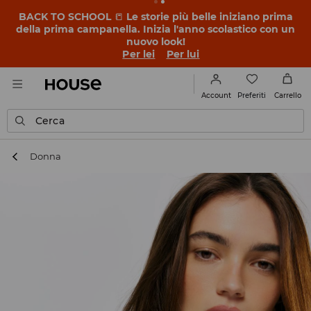
BACK TO SCHOOL
📒
Le storie più belle iniziano prima
della prima campanella. Inizia l'anno scolastico con un
nuovo look!
Per lei
Per lui
Preferiti
Account
Carrello
Cerca
Donna