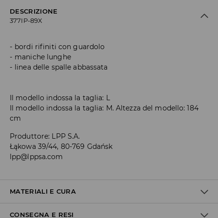
DESCRIZIONE
377IP-89X
bordi rifiniti con guardolo
maniche lunghe
linea delle spalle abbassata
Il modello indossa la taglia: L
Il modello indossa la taglia: M. Altezza del modello: 184
cm
Produttore
:
LPP S.A.
Łąkowa 39/44, 80-769 Gdańsk
lpp@lppsa.com
MATERIALI E CURA
CONSEGNA E RESI
1° TESSUTO
:
100% POLIURETANO