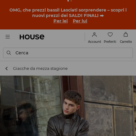
BACK TO SCHOOL
📒
Le storie più belle iniziano prima
della prima campanella. Inizia l'anno scolastico con un
nuovo look!
Per lei
Per lui
Preferiti
Account
Carrello
Cerca
Giacche da mezza stagione