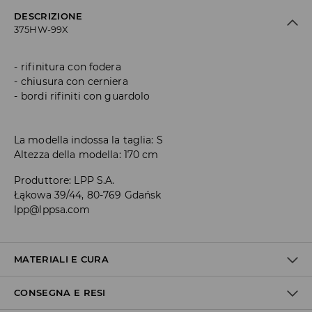
DESCRIZIONE
375HW-99X
rifinitura con fodera
chiusura con cerniera
bordi rifiniti con guardolo
La modella indossa la taglia: S
Altezza della modella: 170 cm
Produttore
:
LPP S.A.
Łąkowa 39/44, 80-769 Gdańsk
lpp@lppsa.com
MATERIALI E CURA
CONSEGNA E RESI
1° TESSUTO
:
100% POLIAMMIDE
IMBOTTITURA
:
100% POLIESTERE