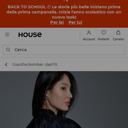
BACK TO SCHOOL
📒
Le storie più belle iniziano prima
della prima campanella. Inizia l'anno scolastico con un
nuovo look!
Per lei
Per lui
Preferiti
Account
Carrello
Cerca
Giacche bomber, dad fit