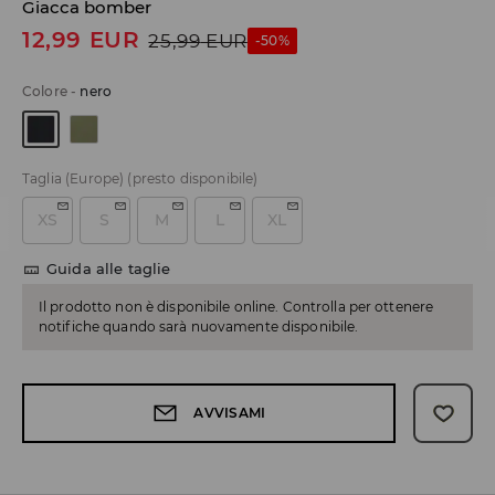
Giacca bomber
12,99
EUR
25,99
EUR
-50%
Colore
-
nero
Taglia (Europe)
(presto disponibile)
XS
S
M
L
XL
Guida alle taglie
Il prodotto non è disponibile online. Controlla per ottenere
notifiche quando sarà nuovamente disponibile.
AVVISAMI