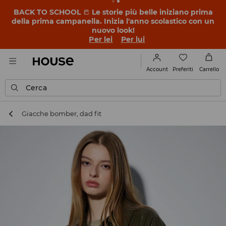
BACK TO SCHOOL
📒
Le storie più belle iniziano prima
della prima campanella. Inizia l'anno scolastico con un
nuovo look!
Per lei
Per lui
Preferiti
Account
Carrello
Cerca
Giacche bomber, dad fit