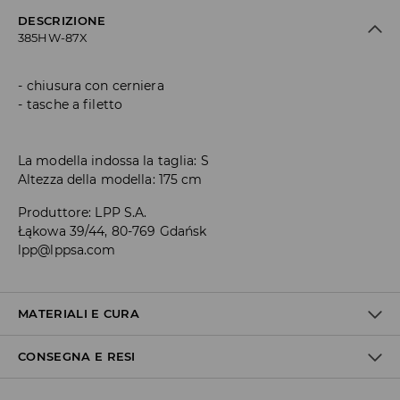
DESCRIZIONE
385HW-87X
chiusura con cerniera
tasche a filetto
La modella indossa la taglia: S
Altezza della modella: 175 cm
Produttore
:
LPP S.A.
Łąkowa 39/44, 80-769 Gdańsk
lpp@lppsa.com
MATERIALI E CURA
CONSEGNA E RESI
1° TESSUTO
:
100% POLIURETANO
IMBOTTITURA
:
100% POLIESTERE
1° RIVESTIMENTO
:
100% POLIESTERE