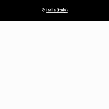
Italia (Italy)
Altri clienti hanno scelto anche