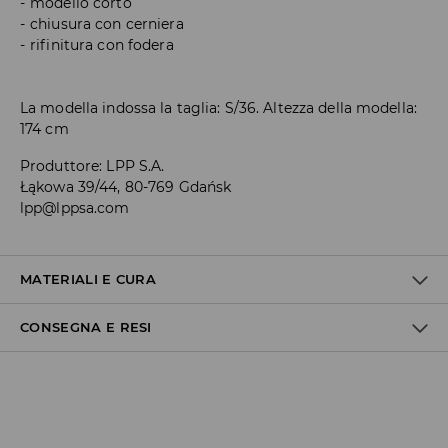
modello corto
chiusura con cerniera
rifinitura con fodera
La modella indossa la taglia: S/36. Altezza della modella:
174 cm
Produttore
:
LPP S.A.
Łąkowa 39/44, 80-769 Gdańsk
lpp@lppsa.com
MATERIALI E CURA
CONSEGNA E RESI
1° TESSUTO
:
100% COTONE
2° TESSUTO
:
100% POLIESTERE
3° TESSUTO
:
100% POLIESTERE
Politica di spedizione
IMBOTTITURA
:
100% POLIESTERE
1° RIVESTIMENTO
:
100% POLIESTERE
Consegna gratuita da 40 EUR | I resi gratuiti
LAVAGGIO A SECCO IN TETRACLOROETENE O