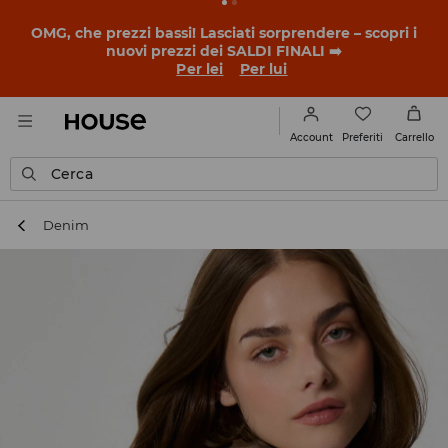
OMG, che prezzi bassi! Lasciati sorprendere – scopri i
nuovi prezzi dei SALDI FINALI ➡️
Per lei
Per lui
Preferiti
Account
Carrello
Cerca
Denim