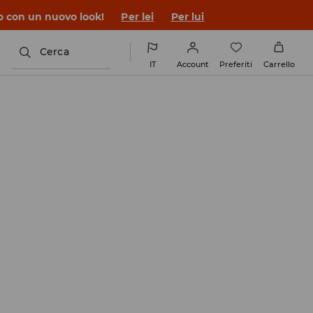
co con un nuovo look!
Per lei
Per lui
Cerca
IT
Account
Preferiti
Carrello