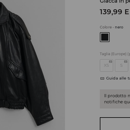
Giacca in p
139,99
E
Colore
-
nero
Taglia (Europe)
(
XS
S
Guida alle t
Il prodotto 
notifiche q