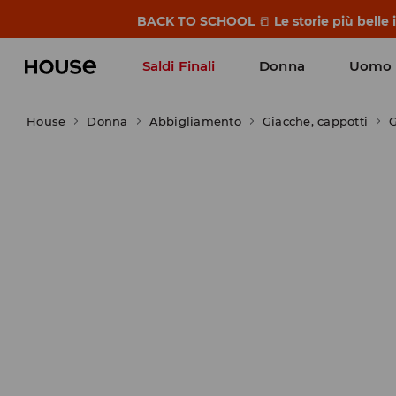
BACK TO SCHOOL
📒
Le storie più belle
Saldi Finali
Donna
Uomo
House
Donna
Abbigliamento
Giacche, cappotti
G