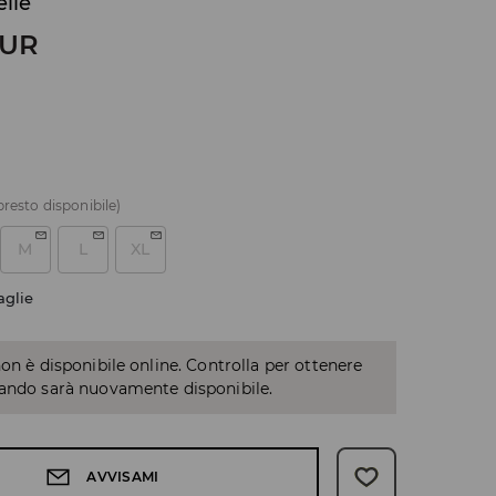
elle
UR
presto disponibile)
M
L
XL
aglie
non è disponibile online. Controlla per ottenere
uando sarà nuovamente disponibile.
AVVISAMI