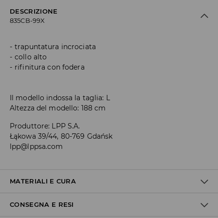
DESCRIZIONE
835CB-99X
trapuntatura incrociata
collo alto
rifinitura con fodera
Il modello indossa la taglia: L
Altezza del modello: 188 cm
Produttore
:
LPP S.A.
Łąkowa 39/44, 80-769 Gdańsk
lpp@lppsa.com
MATERIALI E CURA
CONSEGNA E RESI
Materiale I
:
100% POLIESTERE
Materiale II
:
100% POLIESTERE