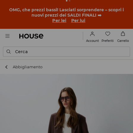
BACK TO SCHOOL
📒
Le storie più belle iniziano prima
della prima campanella. Inizia l'anno scolastico con un
nuovo look!
Per lei
Per lui
Preferiti
Account
Carrello
Cerca
Abbigliamento