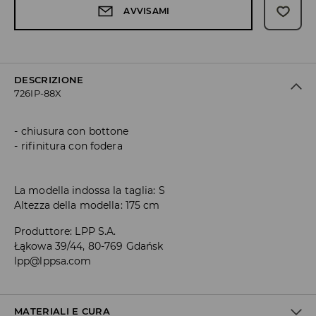
AVVISAMI
DESCRIZIONE
726IP-88X
chiusura con bottone
rifinitura con fodera
La modella indossa la taglia: S
Altezza della modella: 175 cm
Produttore
:
LPP S.A.
Łąkowa 39/44, 80-769 Gdańsk
lpp@lppsa.com
MATERIALI E CURA