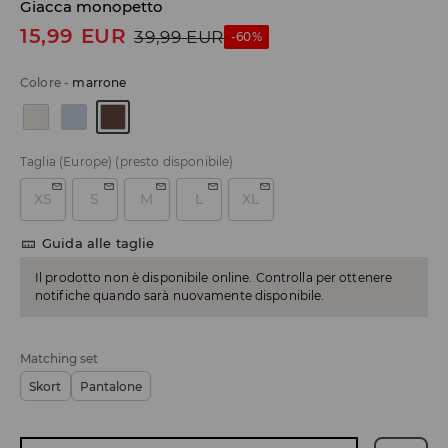
Giacca monopetto
15,99
EUR
39,99
EUR
-60%
Colore
-
marrone
Taglia (Europe)
(presto disponibile)
XS
S
M
L
XL
Guida alle taglie
Il prodotto non è disponibile online. Controlla per ottenere
notifiche quando sarà nuovamente disponibile.
Matching set
Skort
Pantalone