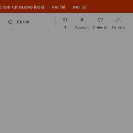
co con un nuovo look!
Per lei
Per lui
Cerca
IT
Account
Preferiti
Carrello