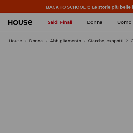
BACK TO SCHOOL
📒
Le storie più belle
Saldi Finali
Donna
Uomo
House
Donna
Abbigliamento
Giacche, cappotti
G