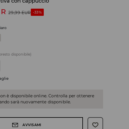
tiva con cappuccio
UR
-33%
29,99
EUR
hiaro
presto disponibile)
aglie
non è disponibile online. Controlla per ottenere
uando sarà nuovamente disponibile.
AVVISAMI