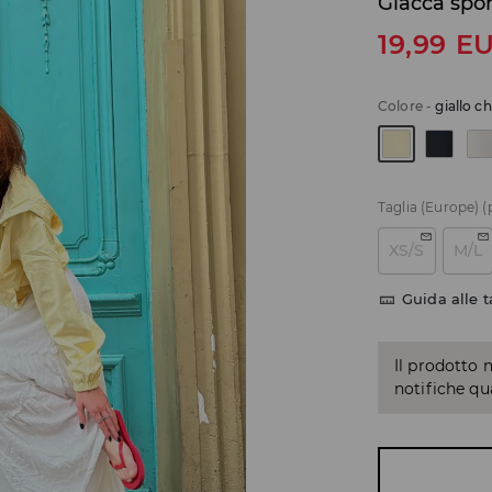
Giacca spor
19,99
E
Colore
-
giallo c
Taglia (Europe)
(
XS/S
M/L
Guida alle t
Il prodotto 
notifiche q