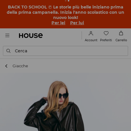
BACK TO SCHOOL
📒
Le storie più belle iniziano prima
della prima campanella. Inizia l'anno scolastico con un
nuovo look!
Per lei
Per lui
Preferiti
Account
Carrello
Cerca
Giacche