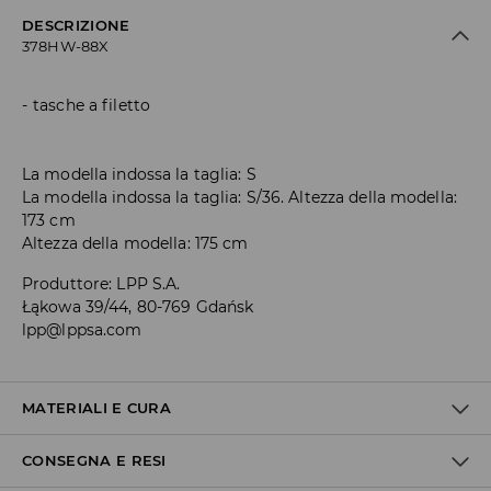
DESCRIZIONE
378HW-88X
tasche a filetto
La modella indossa la taglia: S
La modella indossa la taglia: S/36. Altezza della modella:
173 cm
Altezza della modella: 175 cm
Produttore
:
LPP S.A.
Łąkowa 39/44, 80-769 Gdańsk
lpp@lppsa.com
MATERIALI E CURA
CONSEGNA E RESI
100% POLIURETANO