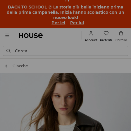
BACK TO SCHOOL
📒
Le storie più belle iniziano prima
della prima campanella. Inizia l'anno scolastico con un
nuovo look!
Per lei
Per lui
Preferiti
Account
Carrello
Cerca
Giacche