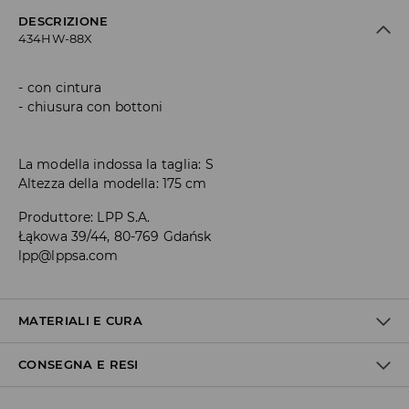
DESCRIZIONE
434HW-88X
con cintura
chiusura con bottoni
La modella indossa la taglia: S
Altezza della modella: 175 cm
Produttore
:
LPP S.A.
Łąkowa 39/44, 80-769 Gdańsk
lpp@lppsa.com
MATERIALI E CURA
CONSEGNA E RESI
1° TESSUTO
:
100% POLIURETANO
1° RIVESTIMENTO
:
100% POLIESTERE