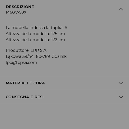
DESCRIZIONE
146GV-99X
La modella indossa la taglia: S
Altezza della modella: 175 cm
Altezza della modella: 172 cm
Produttore
:
LPP S.A.
Łąkowa 39/44, 80-769 Gdańsk
lpp@lppsa.com
MATERIALI E CURA
CONSEGNA E RESI
1° TESSUTO
:
95% POLIAMMIDE, 5% ELASTAN
1° RIVESTIMENTO
:
95% POLIESTERE, 5% ELASTAN
Politica di spedizione
LAVARE SEPARATAMENTE O CON COLORI SIMILI.
NON CANDEGGIARE
Consegna gratuita da 40 EUR | I resi gratuiti