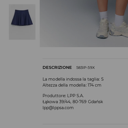
DESCRIZIONE
583IP-59X
La modella indossa la taglia: S
Altezza della modella: 174 cm
Produttore
:
LPP S.A.
Łąkowa 39/44, 80-769 Gdańsk
lpp@lppsa.com