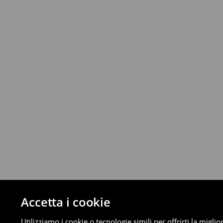
Fino a 40 EUR –
4.49 EUR
Da 40 EUR –
Gratuita
Corriere (4 - 9 giorni lavorativi):
Fino a 40 EUR –
4.99 EUR
Da 40 EUR –
Gratuita
⟶
Scopri di più
Politica di reso
È possibile restituire gratuitamente i pro
metodi di restituzione selezionati (non si a
Informazioni dettagliate su resi
Accetta i cookie
Utilizziamo i cookie o tecnologie simili per offrirti la migl