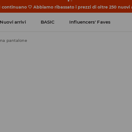
niziano prima della prima campanella. Inizia l'anno scolasti
Nuovi arrivi
BASIC
Influencers' Faves
na pantalone