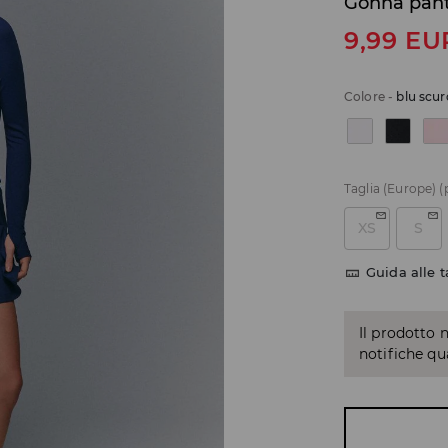
Gonna pan
9,99
EU
Colore
-
blu scur
Taglia (Europe)
(
XS
S
Guida alle t
Il prodotto 
notifiche q