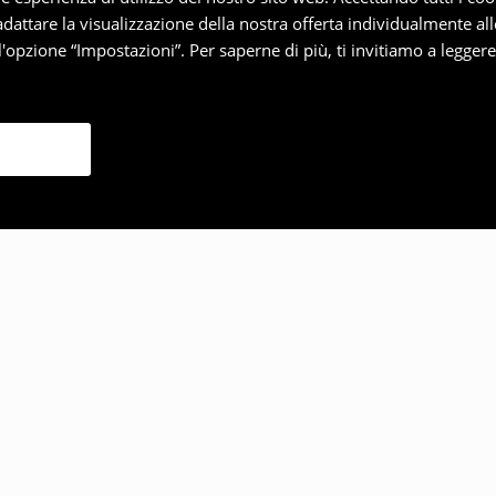
 adattare la visualizzazione della nostra offerta individualmente al
'opzione “Impostazioni”. Per saperne di più, ti invitiamo a legger
lto anche