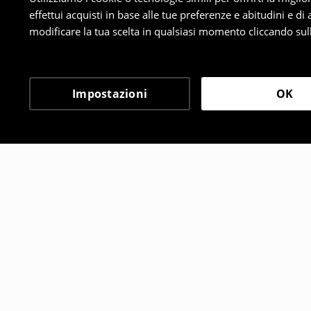
effettui acquisti in base alle tue preferenze e abitudini e di
modificare la tua scelta in qualsiasi momento cliccando sull
Impostazioni
OK
Altri clienti hanno sce