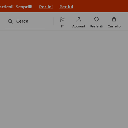
co con un nuovo look!
Per lei
Per lui
Cerca
IT
Account
Preferiti
Carrello