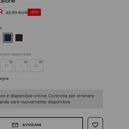
talone
R
-57%
22,99
EUR
o
presto disponibile)
M
L
XL
aglie
non è disponibile online. Controlla per ottenere
uando sarà nuovamente disponibile.
AVVISAMI