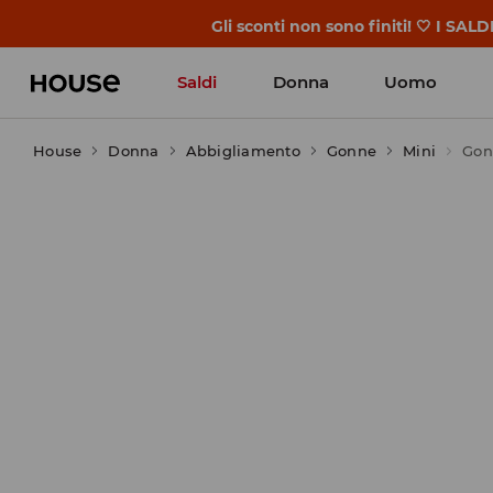
BACK TO SCHOOL 🎒 Le storie più belle i
Saldi
Donna
Uomo
House
Donna
Abbigliamento
Gonne
Mini
Gon