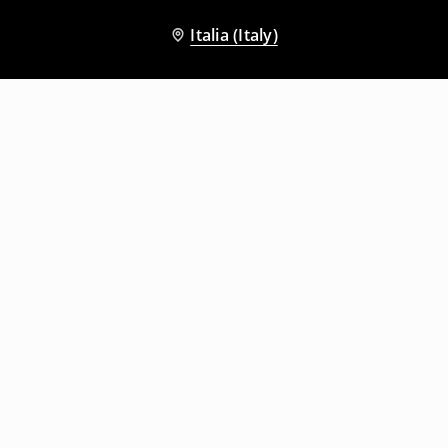
Italia (Italy)
Altri clienti hanno scelto anche