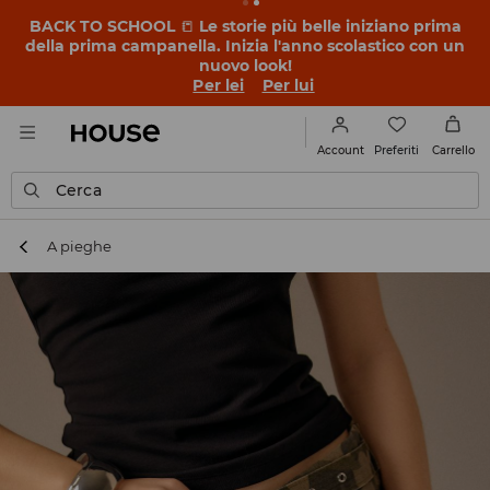
BACK TO SCHOOL
📒
Le storie più belle iniziano prima
della prima campanella. Inizia l'anno scolastico con un
nuovo look!
Per lei
Per lui
Preferiti
Account
Carrello
Cerca
A pieghe