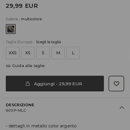
29,99
EUR
Colore
-
multicolore
Taglia (Europe)
-
Scegli la taglia
XXS
XS
S
M
L
Guida alle taglie
Aggiungi
-
29,99
EUR
DESCRIZIONE
601IP-MLC
dettagli in metallo color argento