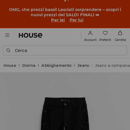
OMG, che prezzi bassi! Lasciati sorprendere – scopri i
nuovi prezzi dei SALDI FINALI ➡️
Per lei
Per lui
Preferiti
Account
Carrello
Cerca
House
Donna
Abbigliamento
Jeans
Jeans a campan