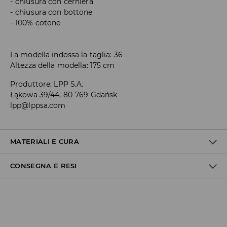
chiusura con cerniera
chiusura con bottone
100% cotone
La modella indossa la taglia: 36
Altezza della modella: 175 cm
Produttore
:
LPP S.A.
Łąkowa 39/44, 80-769 Gdańsk
lpp@lppsa.com
MATERIALI E CURA
CONSEGNA E RESI
1° TESSUTO
:
100% COTONE
LAVARE SEPARATAMENTE O CON COLORI SIMILI.
Politica di spedizione
STIRARE A MAX. TEMP. 150°C
Consegna gratuita da 40 EUR | I resi gratuiti
NON CANDEGGIARE