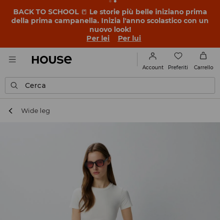
BACK TO SCHOOL
📒
Le storie più belle iniziano prima
della prima campanella. Inizia l'anno scolastico con un
nuovo look!
Per lei
Per lui
Preferiti
Account
Carrello
Cerca
Wide leg