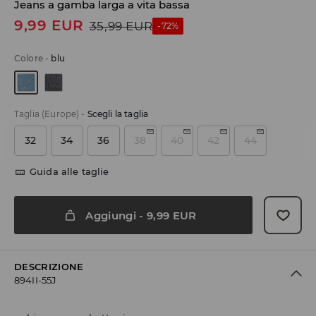
Jeans a gamba larga a vita bassa
9,99
EUR
35,99
EUR
-72%
Colore
-
blu
Taglia (Europe)
-
Scegli la taglia
32
34
36
38
40
42
44
Guida alle taglie
Aggiungi
-
9,99
EUR
DESCRIZIONE
894II-55J