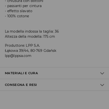
chiusura con bottoni
passanti per cintura
effetto slavato
100% cotone
La modella indossa la taglia: 36
Altezza della modella: 175 cm
Produttore
:
LPP S.A.
Łąkowa 39/44, 80-769 Gdańsk
lpp@lppsa.com
MATERIALI E CURA
CONSEGNA E RESI
100% COTONE
Politica di spedizione