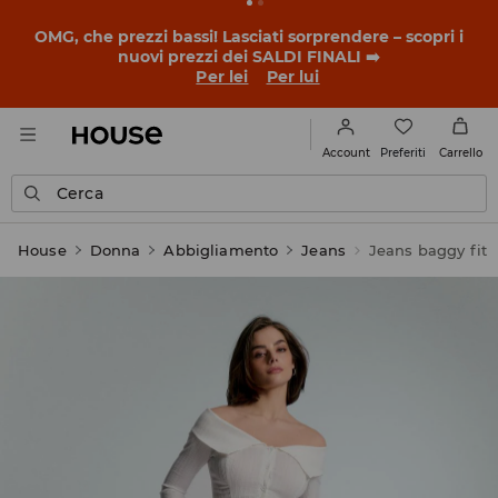
OMG, che prezzi bassi! Lasciati sorprendere – scopri i
nuovi prezzi dei SALDI FINALI ➡️
Per lei
Per lui
Preferiti
Account
Carrello
Cerca
House
Donna
Abbigliamento
Jeans
Jeans baggy fit