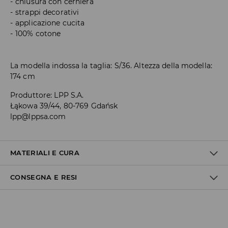
chiusura con cerniera
strappi decorativi
applicazione cucita
100% cotone
La modella indossa la taglia: S/36. Altezza della modella:
174 cm
Produttore
:
LPP S.A.
Łąkowa 39/44, 80-769 Gdańsk
lpp@lppsa.com
MATERIALI E CURA
CONSEGNA E RESI
100% COTONE
Politica di spedizione