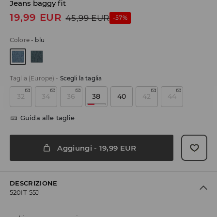
Jeans baggy fit
19,99
EUR
45,99
EUR
-57%
Colore
-
blu
Taglia (Europe)
-
Scegli la taglia
32
34
36
38
40
42
44
Guida alle taglie
Aggiungi
-
19,99
EUR
DESCRIZIONE
520IT-55J